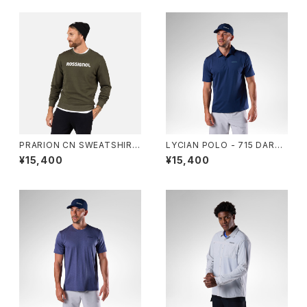
PRARION CN SWEATSHIRT
LYCIAN POLO - 715 DARK
- A01 OLIVE SHADOW
NAVY
¥15,400
¥15,400