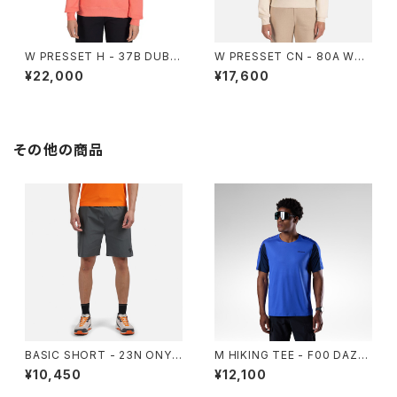
W PRESSET H - 37B DUBA
W PRESSET CN - 80A WHI
RRY
TECAP SAND
¥22,000
¥17,600
その他の商品
BASIC SHORT - 23N ONYX
M HIKING TEE - F00 DAZZ
GREY
LE BLUE
¥10,450
¥12,100