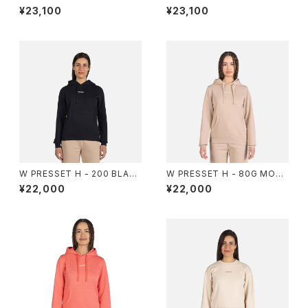
- 225 LIGHT GREY
- A02 TRUE NIGHT BLUE
¥23,100
¥23,100
W PRESSET H - 200 BLAC
W PRESSET H - 80G MOC
K
HA
¥22,000
¥22,000