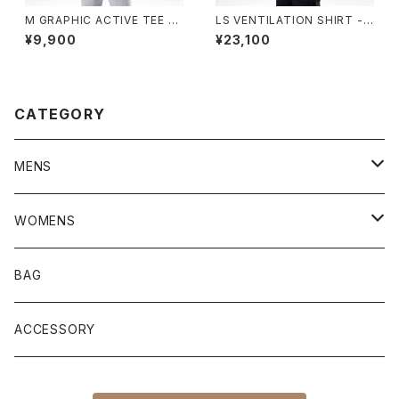
M GRAPHIC ACTIVE TEE -
LS VENTILATION SHIRT - 2
A49 TRUE NIGHT BLUE HT
25 LIGHT GREY
¥9,900
¥23,100
R
CATEGORY
MENS
JACKET
WOMENS
TOPS
JACKET
BAG
PANTS
TOPS
ACCESSORY
SHOES
PANTS