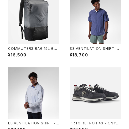
COMMUTERS BAG 15L GRE
SS VENTILATION SHIRT -
Y
A02 TRUE NIGHT BLUE
¥16,500
¥18,700
LS VENTILATION SHIRT - 2
HRTG RETRO F43 - ONYX
25 LIGHT GREY
GRY