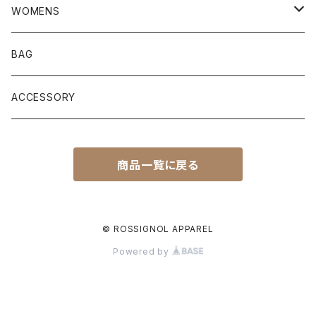
JACKET
WOMENS
TOPS
JACKET
BAG
PANTS
TOPS
ACCESSORY
SHOES
PANTS
商品一覧に戻る
SHOES
© ROSSIGNOL APPAREL
Powered by