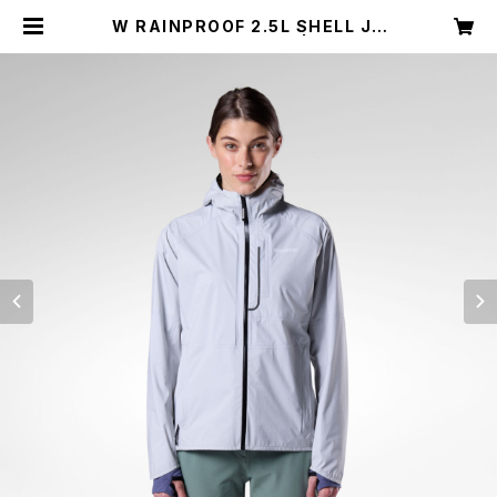
W RAINPROOF 2.5L SHELL JK
T - 225 LIGHT GREY | ROSSIG
NOL APPAREL