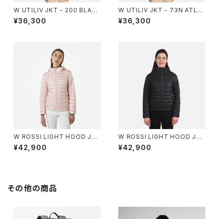
W UTILIV JKT - 200 BLAC
W UTILIV JKT - 73N ATLA
K
NTIS
¥36,300
¥36,300
W ROSSI LIGHT HOOD JKT
W ROSSI LIGHT HOOD JKT
- 337 POWDER PINK
- 200 BLACK
¥42,900
¥42,900
その他の商品