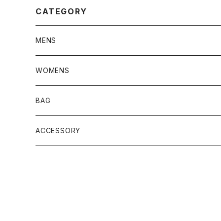
CATEGORY
MENS
JACKET
WOMENS
TOPS
JACKET
BAG
PANTS
TOPS
ACCESSORY
SHOES
PANTS
SHOES