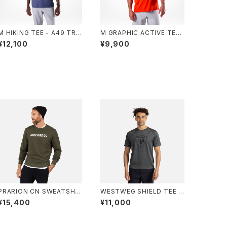
M HIKING TEE - A49 TRU
M GRAPHIC ACTIVE TEE
E NIGHT BLUE HTR
- 41P GOLDEN GATE
¥12,100
¥9,900
PRARION CN SWEATSHIR
WESTWEG SHIELD TEE -
T - A01 OLIVE SHADOW
23N ONYX GREY
¥15,400
¥11,000