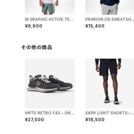
M GRAPHIC ACTIVE TEE
PRARION CN SWEATSHI
- 100 WHITE
T - 715 DARK NAVY
¥9,900
¥15,400
その他の商品
HRTG RETRO F43 - ONY
SKPR LIGHT SHORTS - 
X GRY
00 BLACK
¥27,500
¥16,500