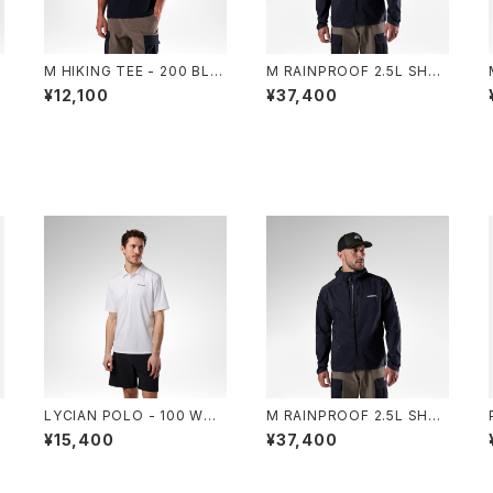
R
M HIKING TEE - 200 BLA
M RAINPROOF 2.5L SHEL
CK
L JKT - 200 BLACK
¥12,100
¥37,400
2
LYCIAN POLO - 100 WHI
M RAINPROOF 2.5L SHEL
TE
L JKT - 200 BLACK
¥15,400
¥37,400