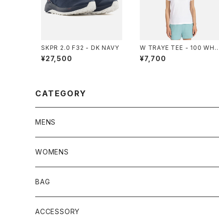
SKPR 2.0 F32 - DK NAVY
W TRAYE TEE - 100 WHI
TE
¥27,500
¥7,700
CATEGORY
MENS
JACKET
WOMENS
TOPS
JACKET
BAG
PANTS
TOPS
ACCESSORY