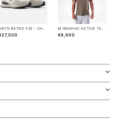
HRTG RETRO F35 - CHA
M GRAPHIC ACTIVE TEE
LK WHT
- A52 JUNGLE HTR
¥27,500
¥9,900