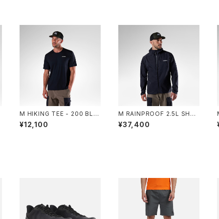
R
M HIKING TEE - 200 BLA
M RAINPROOF 2.5L SHEL
CK
L JKT - 200 BLACK
¥12,100
¥37,400