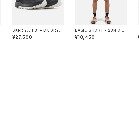
SKPR 2.0 F31 - DK GRY-B
BASIC SHORT - 23N ONY
LK
X GREY
¥27,500
¥10,450