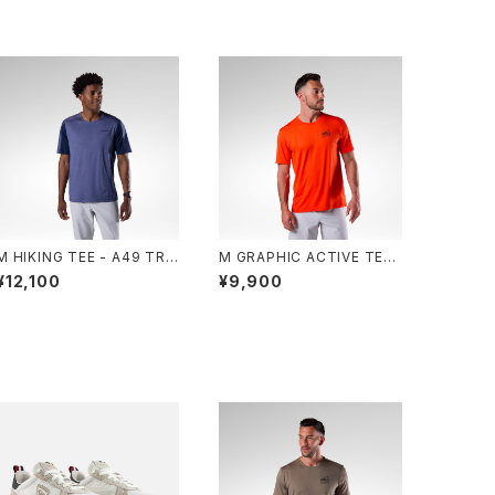
M HIKING TEE - A49 TRU
M GRAPHIC ACTIVE TEE
E NIGHT BLUE HTR
- 41P GOLDEN GATE
¥12,100
¥9,900