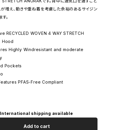
STRETCH ANORAKです。背中に通気口を通すこと
が増え、動きや重ね着を考慮した余裕のあるサイジン
ます。
ave RECYCLED WOVEN 4 WAY STRETCH
d Hood
ures Highly Windresistant and moderate
ty
d Pockets
No
Features PFAS-Free Compliant
International shipping available
Add to cart