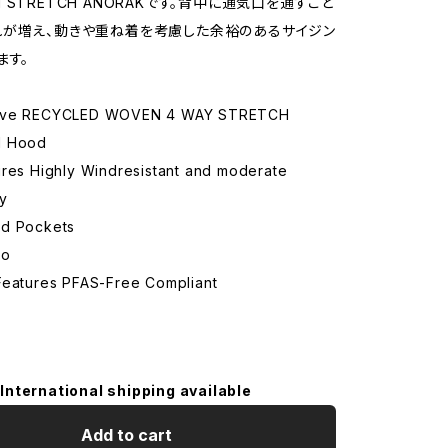
STRETCH ANORAKです。背中に通気口を通すこと
が増え、動きや重ね着を考慮した余裕のあるサイジン
ます。
ave RECYCLED WOVEN 4 WAY STRETCH
d Hood
ures Highly Windresistant and moderate
ty
d Pockets
No
Features PFAS-Free Compliant
International shipping available
Add to cart