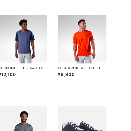
M HIKING TEE - A49 TRU
M GRAPHIC ACTIVE TEE
E NIGHT BLUE HTR
- 41P GOLDEN GATE
¥12,100
¥9,900