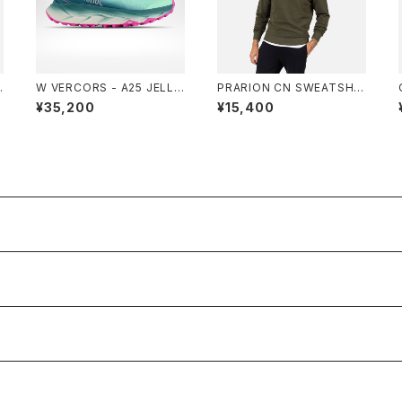
W VERCORS - A25 JELLY
PRARION CN SWEATSHIR
MINT
T - A01 OLIVE SHADOW
¥35,200
¥15,400