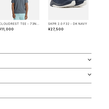
CLOUDREST TEE - 73N A
SKPR 2.0 F32 - DK NAVY
TLANTIS
¥11,000
¥27,500