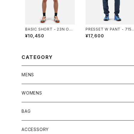
BASIC SHORT - 23N ONY
PRESSET W PANT - 715
X GREY
DARK NAVY
¥10,450
¥17,600
CATEGORY
MENS
JACKET
WOMENS
TOPS
JACKET
BAG
PANTS
TOPS
ACCESSORY