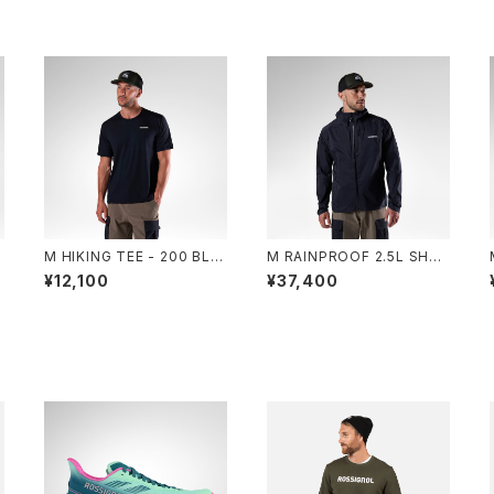
R
M HIKING TEE - 200 BLA
M RAINPROOF 2.5L SHEL
CK
L JKT - 200 BLACK
¥12,100
¥37,400